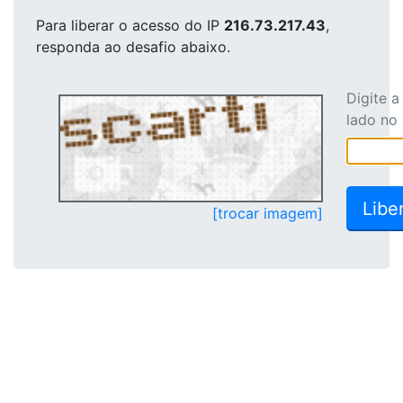
Para liberar o acesso
do IP
216.73.217.43
,
responda ao desafio abaixo.
Digite 
lado no
[trocar imagem]